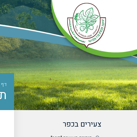
דף 
תכ
צעירים בכפר