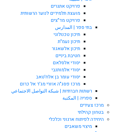
פרויקט אתגרים
מועצת תלמידים לנוער הרשותית
פרויקט מד"צים
בתי ספר | المدارس
תיכון טכנולוגי
תיכון נעמ"ת
תיכון אלשאגור
חטיבת ביניים
יסודי אלסלאם
יסודי אלמותנבי
יסודי עומר בן אלח'טאב
מרכז פסג"ה אזורי מג'ד אל כרום
רשתות חברתיות | شبكة التواصل الاجتماعي
ספריה | المكتبة
מרכז צעירים
בטחון קהילתי
היחידה לפיתוח ארגוני וכלכלי
מיצוי משאבים