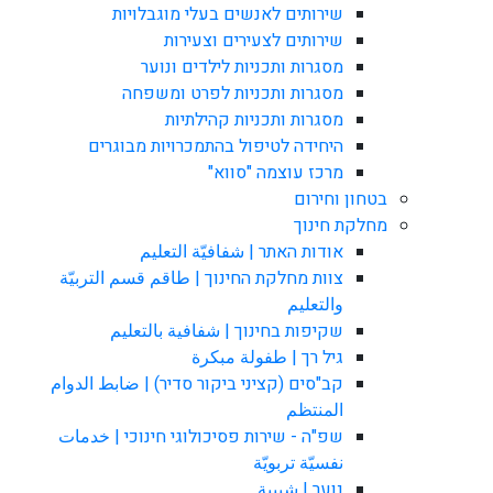
שירותים לאנשים בעלי מוגבלויות
שירותים לצעירים וצעירות
מסגרות ותכניות לילדים ונוער
מסגרות ותכניות לפרט ומשפחה
מסגרות ותכניות קהילתיות
היחידה לטיפול בהתמכרויות מבוגרים
מרכז עוצמה "סווא"
בטחון וחירום
מחלקת חינוך
אודות האתר | شفافيّة التعليم
צוות מחלקת החינוך | طاقم قسم التربيّة
والتعليم
שקיפות בחינוך | شفافية بالتعليم
גיל רך | طفولة مبكرة
קב"סים (קציני ביקור סדיר) | ضابط الدوام
المنتظم
שפ"ה - שירות פסיכולוגי חינוכי | خدمات
نفسيّة تربويّة
נוער | شبيبة