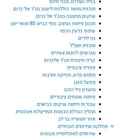
בנייה ושדרוג מבני חינוך
תוכנית מתאר כוללנית לישוב מג'ד אל כרום
שיקום מחצבה במג'ד אל כרום
תכנון פיתוח ועיצוב נופי כביש 85 תוואי ישן
שימור גלעין הכפר
גני ילדים
תוכנית ותמ"ל
מגרשים לזוגות צעירים
קריה חינוכית מג'ד אלכרום
ספריה ציבורית
מתחם מדע, מוזיקה ותרבות
מפעל מוגן
מועדון גיל הזהב
פיתוח שטחים ציבוריים
עבודות פיתוח שיקום כבישים
תהליך הגדלת הכנסות והתייעלות אנרגטית
אזור תעשייה בר לב
מחלקת שירותים חברתיים
שירותים לאוכלוסייה מבוגרת